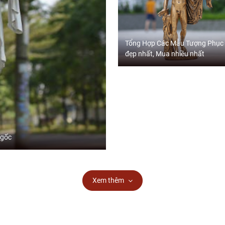
Tổng Hợp Các Mẫu Tượng Phục
đẹp nhất, Mua nhiều nhất
 gốc
Xem thêm