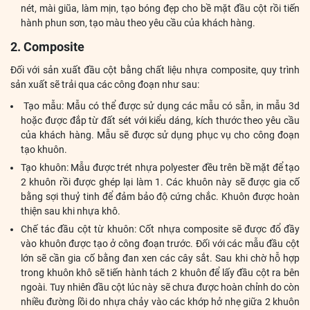
nét, mài giũa, làm mịn, tạo bóng đẹp cho bề mặt đầu cột rồi tiến
hành phun sơn, tạo màu theo yêu cầu của khách hàng.
2. Composite
Đối với sản xuất đầu cột bằng chất liệu nhựa composite, quy trình
sản xuất sẽ trải qua các công đoạn như sau:
Tạo mẫu: Mẫu có thể được sử dụng các mẫu có sẵn, in mẫu 3d
hoặc được đắp từ đất sét với kiểu dáng, kích thước theo yêu cầu
của khách hàng. Mẫu sẽ được sử dụng phục vụ cho công đoạn
tạo khuôn.
Tạo khuôn: Mẫu được trét nhựa polyester đều trên bề mặt để tạo
2 khuôn rồi được ghép lại làm 1. Các khuôn này sẽ được gia cố
bằng sợi thuỷ tinh để đảm bảo độ cứng chắc. Khuôn được hoàn
thiện sau khi nhựa khô.
Chế tác đầu cột từ khuôn: Cốt nhựa composite sẽ được đổ đầy
vào khuôn được tạo ở công đoạn trước. Đối với các mẫu đầu cột
lớn sẽ cần gia cố bằng đan xen các cây sắt. Sau khi chờ hỗ hợp
trong khuôn khô sẽ tiến hành tách 2 khuôn để lấy đầu cột ra bên
ngoài. Tuy nhiên đầu cột lúc này sẽ chưa được hoàn chỉnh do còn
nhiều đường lồi do nhựa chảy vào các khớp hở nhẹ giữa 2 khuôn