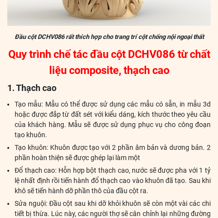
Đầu cột DCHV086 rất thích hợp cho trang trí cột chống nội ngoại thất
Quy trình chế tác đầu cột DCHV086 từ chất
liệu composite, thạch cao
1. Thạch cao
Tạo mẫu: Mẫu có thể được sử dụng các mẫu có sẵn, in mẫu 3d
hoặc được đắp từ đất sét với kiểu dáng, kích thước theo yêu cầu
của khách hàng. Mẫu sẽ được sử dụng phục vụ cho công đoạn
tạo khuôn.
Tạo khuôn: Khuôn được tạo với 2 phần âm bản và dương bản. 2
phần hoàn thiện sẽ được ghép lại làm một
Đổ thạch cao: Hỗn hợp bột thạch cao, nước sẽ được pha với 1 tỷ
lệ nhất định rồi tiến hành đổ thạch cao vào khuôn đã tạo. Sau khi
khô sẽ tiến hành dỡ phần thô của đầu cột ra.
Sửa nguội: Đầu cột sau khi dỡ khỏi khuôn sẽ còn một vài các chi
tiết bị thừa. Lúc này, các người thợ sẽ cân chỉnh lại những đường