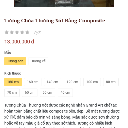
Tượng Chúa Thương Xót Bằng Composite
0/5
13.000.000 đ
Mẫu
Tượng sơn
Tượng vẽ
Kích thước
180 cm
160 cm
140 cm
120 cm
100 cm
80 cm
70 cm
60 cm
50 cm
40 cm
Tượng Chúa Thương Xót được các nghệ nhân Grand Art chế tác
hoàn toàn bằng chất liệu composite bền, đẹp. Bề mặt tượng được
xử lí kĩ, đảm bảo độ mịn và sáng bóng. Màu sắc được sơn thường
hoặc vẽ tay màu giả cổ tùy theo sở thích. Tượng có nhiều kích