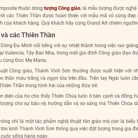
omposite thuộc dòng
tượng Công giáo
, là mẫu tượng được nghệ 
 với các Thiên Thần được hoàn thiện với mẫu mã vô cùng đẹp 
ích của khách hàng. Quý khách hãy cùng Grand Art chiêm ngưỡ
 và các Thiên Thần
 Dòng Đa Minh nổi tiếng với sự nhiệt thành trong việc rao giảng
i Valencia, Tây Ban Nha, trong một gia đình Công giáo đạo đứ
u cùng Đức Mẹ Maria.
uật Công giáo, Thánh Vinh Sơn thường được xuất hiện với n
ên thần màu trắng và n
gọn lửa trên đầu. Trên tay Ngài luôn c
hiên Thần trong hình hài của những đứa trẻ.
ện diện của họ cho thấy Thiên Chúa luôn ở bên cạnh và đồng 
 tượng cho sự bảo vệ, hướng dẫn và so sáng mà Thiên Chúa dà
ng chỉ là một tác phẩm nghệ thuật tôn giáo mà còn là biểu 
c tôn kính Thánh Vinh Sơn thông qua việc đặt tượng trong gia đ
ng cuộc sống hàng ngày.