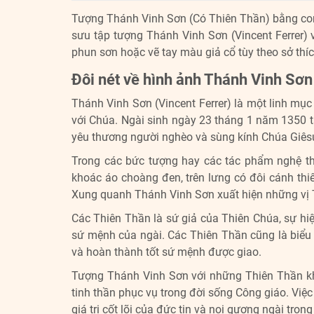
Tượng Thánh Vinh Sơn (Có Thiên Thần) bằng c
sưu tập tượng Thánh Vinh Sơn (Vincent Ferrer)
phun sơn hoặc vẽ tay màu giả cổ tùy theo sở th
Đôi nét về hình ảnh Thánh Vinh Sơn
Thánh Vinh Sơn (Vincent Ferrer) là một linh mục
với Chúa. Ngài sinh ngày 23 tháng 1 năm 1350 tạ
yêu thương người nghèo và sùng kính Chúa Giês
Trong các bức tượng hay các tác phẩm nghệ th
khoác áo choàng đen, trên lưng có đ
ôi cánh thi
Xung quanh Thánh Vinh Sơn xuất hiện những vị T
Các Thiên Thần là sứ giả của Thiên Chúa, sự hi
sứ mệnh của ngài. Các Thiên Thần cũng là biểu
và hoàn thành tốt sứ mệnh được giao.
Tượng Thánh Vinh Sơn với những Thiên Thần khô
tinh thần phục vụ trong đời sống Công giáo. Việ
giá trị cốt lõi của đức tin và noi gương ngài tro