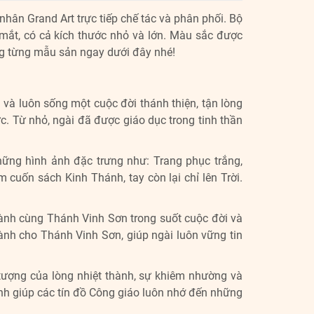
nhân Grand Art trực tiếp chế tác và phân phối. Bộ
mắt, có cả kích thước nhỏ và lớn. Màu sắc được
ng từng mẫu sản ngay dưới đây nhé!
 và luôn sống một cuộc đời thánh thiện, tận lòng
c. Từ nhỏ, ngài đã được giáo dục trong tinh thần
hững hình ảnh đặc trưng như:
Trang phục trắng,
ầm c
uốn sách Kinh Thánh, t
ay còn lại chỉ lên Trời.
hành cùng Thánh Vinh Sơn trong suốt cuộc đời và
nh cho Thánh Vinh Sơn, giúp ngài luôn vững tin
tượng của lòng nhiệt thành, sự khiêm nhường và
ình giúp các tín đồ Công giáo luôn nhớ đến những