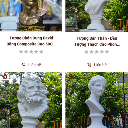
Tượng Chân Dung David
Tượng Bán Thân - Đầu
Bằng Composite Cao 50Cm
Tượng Thạch Cao Phong
Màu Đồng Giả Cổ
Cách Châu Âu, Hy Lạp,
Phục Hưng Cao 70cm
Liên hệ
Liên hệ