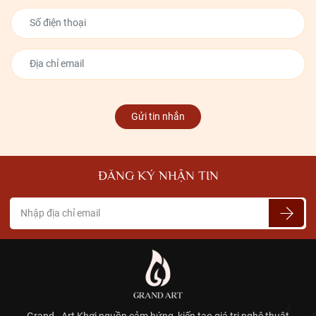
Grand Art là đơn vị chuyên trực tiếp đúc, sản xuất, phân phối các dòng
Gửi tin nhắn
tượng chân dung, đầu tượng, tượng bán thân chất liệu thạch cao,
composite
Grand Art cung cấp các dòng tượng chân
ĐĂNG KÝ NHẬN TIN
dung, tượng bán thân, đầu tượng nào?
1- Tượng phong cách Phục Hưng, Hy Lạp, Châu Âu
Là những mẫu tượng được tạo dựng theo những bức tượng gốc
kinh điển được điêu khắc trong lịch sử các giai đoạn Phục Hưng, Ý
hay thời kỳ Hy Lạp, La Mã cổ đại. Điển hình là các mẫu đầu tượng
David, đầu tượng thần Apollo, thần Vệ Nữ Venus, tượng thần thoại
Hy Lạp.