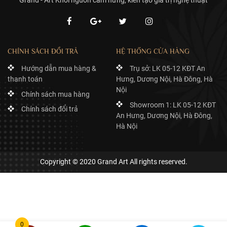
Grand - Art Khơi nguồn cảm hứng, kiến tạo giá trị nghệ thuật
CHÍNH SÁCH ĐỔI TRẢ
HỆ THỐNG CỬA HÀNG
Hướng dẫn mua hàng &
Trụ sở: LK 05-12 KĐT An
thanh toán
Hưng, Dương Nội, Hà Đông, Hà
Nội
Chính sách mua hàng
Showroom 1: LK 05-12 KĐT
Chính sách đổi trả
An Hưng, Dương Nội, Hà Đông,
Hà Nội
Copyright © 2020 Grand Art All rights reserved.
Đầu tượng thạch cao Dying Slave
0