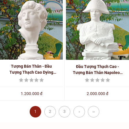
Tượng Bán Thân - Đầu
Đầu Tượng Thạch Cao -
Tượng Thạch Cao Dying
Tượng Bán Thân Napoleon
Salve Phong Cách Phục
Phong Cách Châu Âu
Hưng, Châu Âu - PH0159
1.200.000 đ
2.000.000 đ
1
2
3
›
››