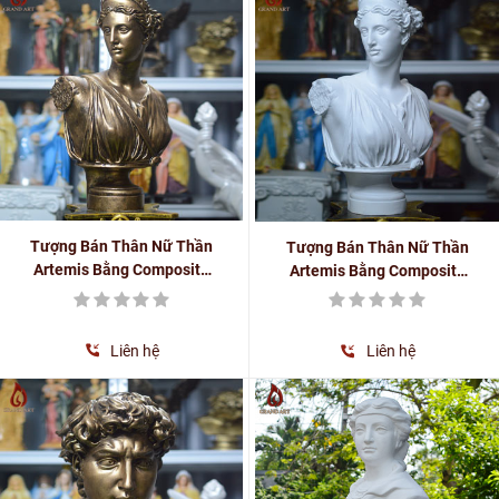
Tượng Bán Thân Nữ Thần
Tượng Bán Thân Nữ Thần
Artemis Bằng Composite
Artemis Bằng Composite
Cao 55cm Màu Cổ Điển
Cao 55cm Phong Cách
Phong Cách Hy Lạp La Mã
Phục Hưng Cổ Điển Cực
Đẹp
Liên hệ
Liên hệ