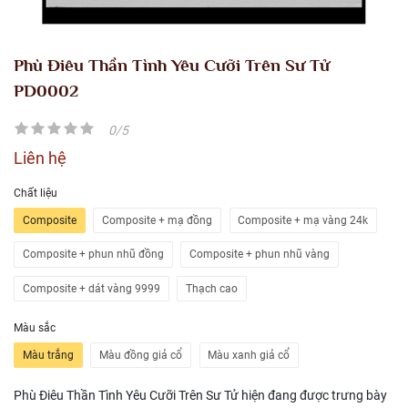
Phù Điêu Thần Tình Yêu Cưỡi Trên Sư Tử
PD0002
0/5
Liên hệ
Chất liệu
Composite
Composite + mạ đồng
Composite + mạ vàng 24k
Composite + phun nhũ đồng
Composite + phun nhũ vàng
Composite + dát vàng 9999
Thạch cao
Màu sắc
Màu trắng
Màu đồng giả cổ
Màu xanh giả cổ
Phù Điêu Thần Tình Yêu Cưỡi Trên Sư Tử hiện đang được trưng bày