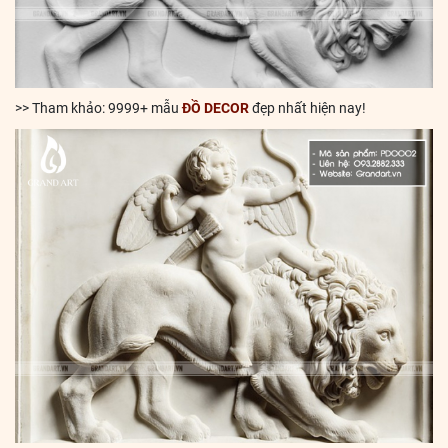
>> Tham khảo: 9999+ mẫu
ĐỒ DECOR
đẹp nhất hiện nay!