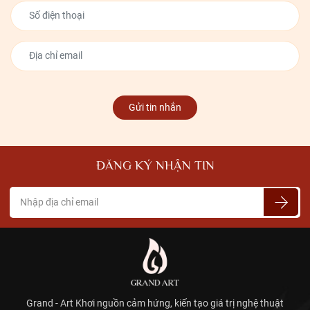
khắc phương Tây không chỉ gói gọn trong các nước châu Âu. Các
nước thuộc địa của phương Tây như Bắc Mỹ cũng chịu ảnh hưởng
sâu sắc không kém. Chính vì thế, điêu khắc tượng Châu Âu nổi tiếng
và lan rộng ra rất nhiều vùng lãnh thổ.
4 phong cách thời thượng khi điêu khắc
tượng Châu Âu
Gửi tin nhắn
Phong cách Baroque
Baroque hay còn được gọi là Ba-rốc có khởi nguồn từ Rome, sau đó
ĐĂNG KÝ NHẬN TIN
lan rộng khắp nước Ý và các quốc gia phương Tây vào giữa 1600 và
1750, rồi trở nên thịnh hành nhất tại Pháp, Áo và Tây Ban
Nha. Nghệ thuật Baroque được đánh dấu bằng cuộc cách mạng ở
thế kỷ 17 và mở đầu cho thời kỳ Khai sáng. Baroque nảy nở và phát
triển nhờ các nhân tố là nhà thờ, hoàng gia và tầng lớp thị dân.
Chất liệu chủ yếu của những bức tượng mang phong cách Baroque
là đồng bóng và cẩm thạch. Phong cách baroque đặc trưng với
"ánh sáng phóng đại, cảm xúc mãnh liệt, thoát khỏi sự kiềm chế, và
thậm chí là một loại chủ nghĩa giật gân nghệ thuật". Nghệ thuật
baroque không thực sự mô tả phong cách sống của người dân tại
Grand - Art Khơi nguồn cảm hứng, kiến tạo giá trị nghệ thuật