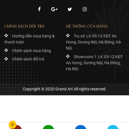
thời điểm đó; Tuy nhiên, "gắn bó chặt chẽ với Phong trào Phản Cải
cách, phong cách này tái khẳng định và có phần cường điệu những
chiều sâu cảm xúc của đức tin Công giáo và vinh danh cả nhà thờ
và chế độ quân chủ" về quyền lực và ảnh hưởng của họ.
CHÍNH SÁCH ĐỔI TRẢ
HỆ THỐNG CỬA HÀNG
Hướng dẫn mua hàng &
Trụ sở: LK 05-12 KĐT An
thanh toán
Hưng, Dương Nội, Hà Đông, Hà
Nội
Chính sách mua hàng
Showroom 1: LK 05-12 KĐT
Chính sách đổi trả
An Hưng, Dương Nội, Hà Đông,
Hà Nội
Copyright © 2020 Grand Art All rights reserved.
Tượng David mang phong cách Baroque
Phong cách La Mã cổ đại
La Mã cổ đại không có nhiều kiến ​​trúc riêng. Hầu hết các kiến ​​trúc
0
được nhìn thấy trong nền văn minh La Mã đều có dấu vết của Kiến