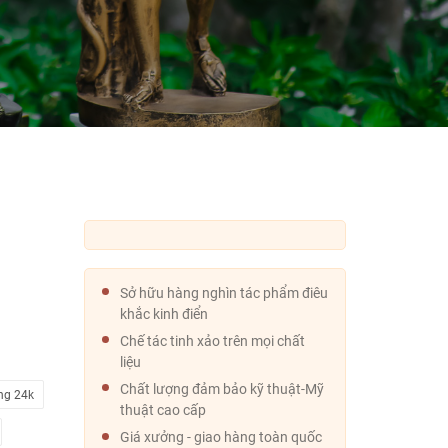
Sở hữu hàng nghìn tác phẩm điêu
khắc kinh điển
Chế tác tinh xảo trên mọi chất
liệu
Chất lượng đảm bảo kỹ thuật-Mỹ
ng 24k
thuật cao cấp
Giá xưởng - giao hàng toàn quốc