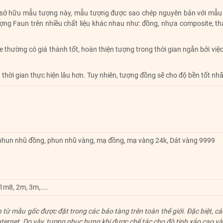
iới sở hữu mẫu tượng này, mẫu tượng được sao chép nguyên bản với mẫu 
ợng Faun trên nhiều chất liệu khác nhau như: đồng, nhựa composite, thạ
e thường có giá thành tốt, hoàn thiện tượng trong thời gian ngắn bởi vi
 thời gian thực hiện lâu hơn. Tuy nhiên, tượng đồng sẽ cho độ bền tốt nhấ
 phun nhũ đồng, phun nhũ vàng, mạ đồng, mạ vàng 24k, Dát vàng 9999
m8, 2m, 3m,....
ừ mẫu gốc được đặt trong các bảo tàng trên toàn thế giới. Đặc biệt, các
n internet. Do vậy, tượng phục hưng khi được chế tác cho độ tinh xảo cao 