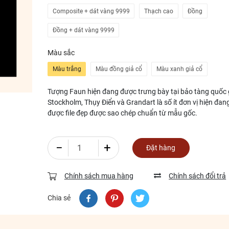
Composite + dát vàng 9999
Thạch cao
Đồng
Đồng + dát vàng 9999
Màu sắc
Màu trắng
Màu đồng giả cổ
Màu xanh giả cổ
Tượng Faun hiện đang được trưng bày tại bảo tàng quốc 
Stockholm, Thụy Điển và Grandart là số ít đơn vị hiện đan
được file đẹp được sao chép chuẩn từ mẫu gốc.
−
+
Đặt hàng
Chính sách mua hàng
Chính sách đổi trả
Chia sẻ