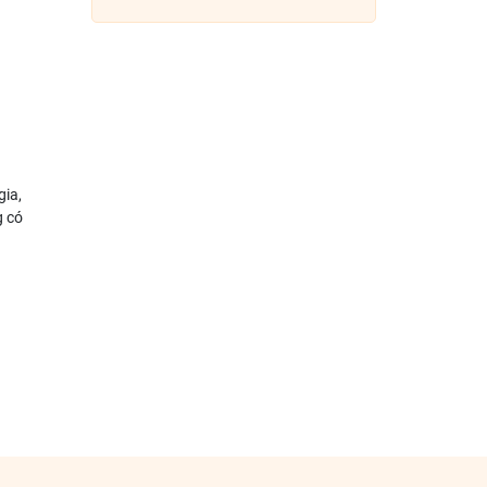
gia,
g có