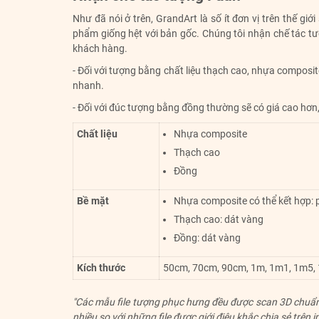
Như đã nói ở trên, GrandArt là số ít đơn vị trên thế g
phẩm giống hệt với bản gốc. Chúng tôi nhận chế tác tư
khách hàng.
- Đối với tượng bằng chất liệu thạch cao, nhựa composit
nhanh.
- Đối với đúc tượng bằng đồng thường sẽ có giá cao hơn,
Chất liệu
Nhựa composite
Thạch cao
Đồng
Bề mặt
Nhựa composite có thể kết hợp:
Thạch cao: dát vàng
Đồng: dát vàng
Kích thước
50cm, 70cm, 90cm, 1m, 1m1, 1m5, 1
"Các mẫu file tượng phục hưng đều được scan 3D chuẩn t
nhiều so với những file được giới điêu khắc chia sẻ trê