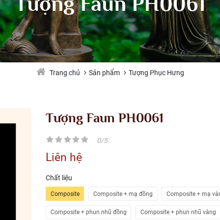
Tượng Faun PH0061
Sản phẩm
Tượng Phục Hưng
Trang chủ
Tượng Faun PH0061
0/5
Liên hệ
Chất liệu
Composite
Composite + mạ đồng
Composite + mạ và
Composite + phun nhũ đồng
Composite + phun nhũ vàng