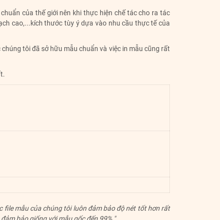
chuẩn của thế giới nên khi thực hiện chế tác cho ra tác
ch cao,...kích thước tùy ý dựa vào nhu cầu thực tế của
ệc chúng tôi đã sở hữu mẫu chuẩn và việc in mẫu cũng rất
t.
 file mẫu của chúng tôi luôn đảm bảo độ nét tốt hơn rất
và đảm bảo giống với mẫu gốc đến 99%."