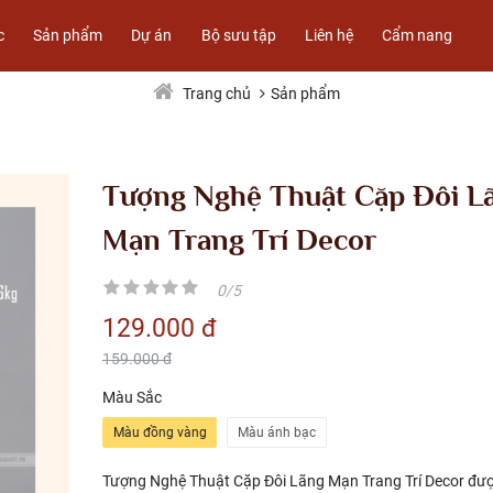
c
Sản phẩm
Dự án
Bộ sưu tập
Liên hệ
Cẩm nang
Sản phẩm
Trang chủ
Tượng Nghệ Thuật Cặp Đôi L
Mạn Trang Trí Decor
0/5
129.000 đ
159.000 đ
Màu Sắc
Màu đồng vàng
Màu ánh bạc
Tượng Nghệ Thuật Cặp Đôi Lãng Mạn Trang Trí Decor đư