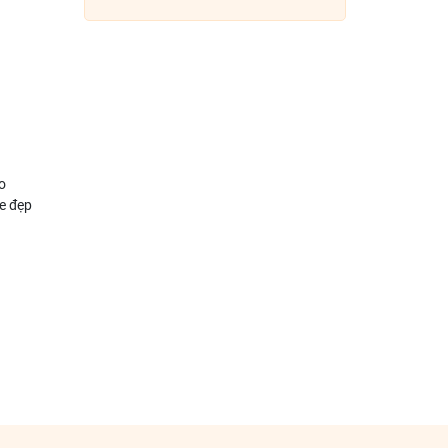
o
le đẹp