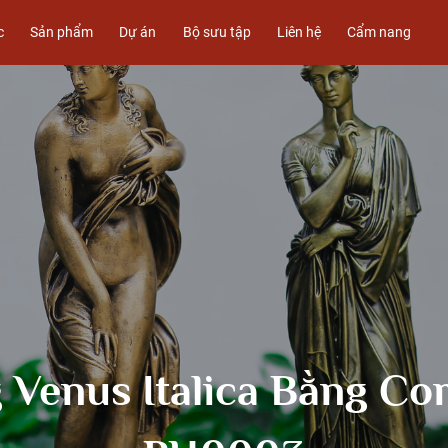
c
Sản phẩm
Dự án
Bộ sưu tập
Liên hệ
Cẩm nang
Venus Italica Bằng C