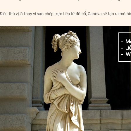
iều thú vị là thay vì sao chép trực tiếp từ đồ cổ, Canova sẽ tạo ra mô h