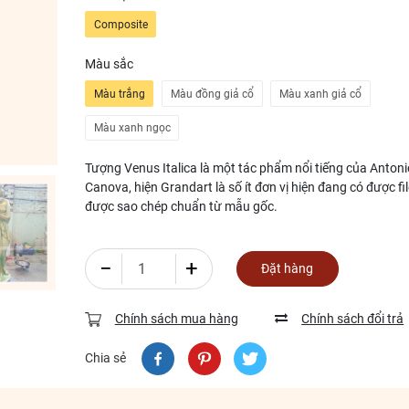
Composite
Màu sắc
Màu trắng
Màu đồng giả cổ
Màu xanh giả cổ
Màu xanh ngọc
Tượng Venus Italica là một tác phẩm nổi tiếng của Antoni
Canova, hiện Grandart là số ít đơn vị hiện đang có được fi
được sao chép chuẩn từ mẫu gốc.
−
+
Đặt hàng
Chính sách mua hàng
Chính sách đổi trả
Chia sẻ