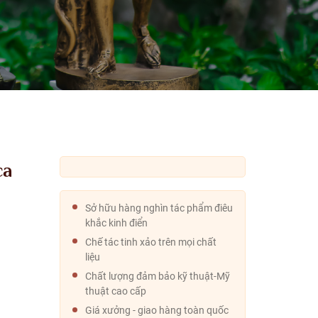
ca
Sở hữu hàng nghìn tác phẩm điêu
khắc kinh điển
Chế tác tinh xảo trên mọi chất
liệu
Chất lượng đảm bảo kỹ thuật-Mỹ
thuật cao cấp
Giá xưởng - giao hàng toàn quốc