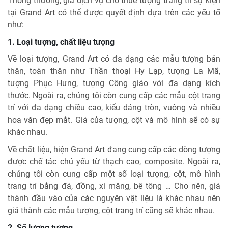
Thông thường, giá dịch vụ cho thuê tượng trang trí sự kiện
tại Grand Art có thể được quyết định dựa trên các yếu tố
như:
1. Loại tượng, chất liệu tượng
Về loại tượng, Grand Art có đa dạng các mẫu tượng bán
thân, toàn thân như Thần thoại Hy Lạp, tượng La Mã,
tượng Phục Hưng, tượng Công giáo với đa dạng kích
thước. Ngoài ra, chúng tôi còn cung cấp các mẫu cột trang
trí với đa dạng chiều cao, kiểu dáng tròn, vuông và nhiều
hoa văn đẹp mắt. Giá của tượng, cột và mô hình sẽ có sự
khác nhau.
Về chất liệu, hiện Grand Art đang cung cấp các dòng tượng
được chế tác chủ yếu từ thạch cao, composite. Ngoài ra,
chúng tôi còn cung cấp một số loại tượng, cột, mô hình
trang trí bằng đá, đồng, xi măng, bê tông … Cho nên, giá
thành đầu vào của các nguyên vật liệu là khác nhau nên
giá thành các mẫu tượng, cột trang trí cũng sẽ khác nhau.
2. Số lượng tượng