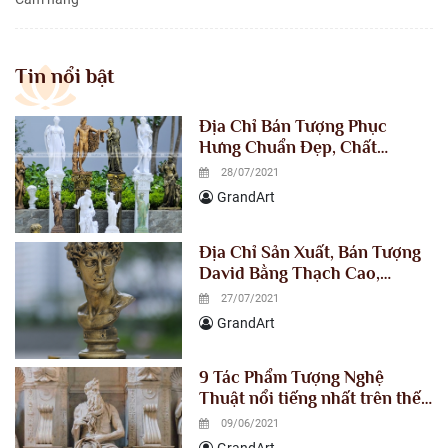
Tin nổi bật
Địa Chỉ Bán Tượng Phục
Hưng Chuẩn Đẹp, Chất
Lượng, Giá Xuất Xưởng
28/07/2021
GrandArt
Địa Chỉ Sản Xuất, Bán Tượng
David Bằng Thạch Cao,
Composite Giá Xuất Xưởng
27/07/2021
GrandArt
9 Tác Phẩm Tượng Nghệ
Thuật nổi tiếng nhất trên thế
giới
09/06/2021