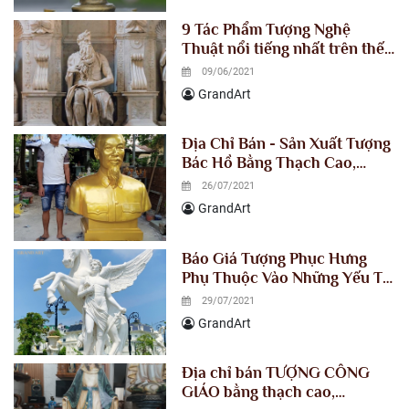
9 Tác Phẩm Tượng Nghệ
Thuật nổi tiếng nhất trên thế
giới
09/06/2021
GrandArt
Địa Chỉ Bán - Sản Xuất Tượng
Bác Hồ Bằng Thạch Cao,
Composite Cao Cấp
26/07/2021
GrandArt
Báo Giá Tượng Phục Hưng
Phụ Thuộc Vào Những Yếu Tố
Nào?
29/07/2021
GrandArt
Địa chỉ bán TƯỢNG CÔNG
GIÁO bằng thạch cao,