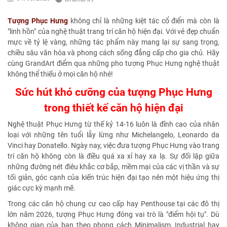
Tượng Phục Hưng
không chỉ là những kiệt tác cổ điển mà còn là
"linh hồn" của nghệ thuật trang trí căn hộ hiện đại. Với vẻ đẹp chuẩn
mực về tỷ lệ vàng, những tác phẩm này mang lại sự sang trọng,
chiều sâu văn hóa và phong cách sống đẳng cấp cho gia chủ. Hãy
cùng GrandArt điểm qua những pho tượng Phục Hưng nghệ thuật
không thể thiếu ở mọi căn hộ nhé!
Sức hút khó cưỡng của tượng Phục Hưng
trong thiết kế căn hộ hiện đại
Nghệ thuật Phục Hưng từ thế kỷ 14-16 luôn là đỉnh cao của nhân
loại với những tên tuổi lẫy lừng như Michelangelo, Leonardo da
Vinci hay Donatello. Ngày nay, việc đưa tượng Phục Hưng vào trang
trí căn hộ không còn là điều quá xa xỉ hay xa lạ. Sự đối lập giữa
những đường nét điêu khắc cơ bắp, mềm mại của các vị thần và sự
tối giản, góc cạnh của kiến trúc hiện đại tạo nên một hiệu ứng thị
giác cực kỳ mạnh mẽ.
Trong các căn hộ chung cư cao cấp hay Penthouse tại các đô thị
lớn năm 2026, tượng Phục Hưng đóng vai trò là "điểm hội tụ". Dù
không gian của bạn theo phong cách Minimalism, Industrial hay