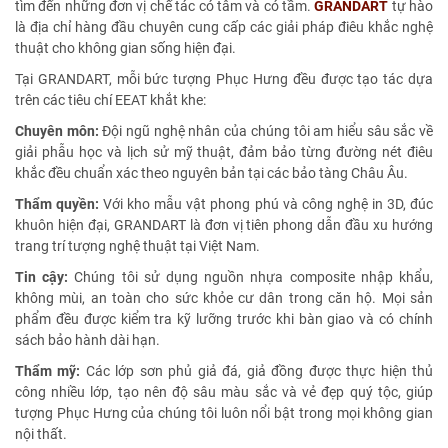
tìm đến những đơn vị chế tác có tâm và có tầm.
GRANDART
tự hào
là địa chỉ hàng đầu chuyên cung cấp các giải pháp điêu khắc nghệ
thuật cho không gian sống hiện đại.
Tại GRANDART, mỗi bức tượng Phục Hưng đều được tạo tác dựa
trên các tiêu chí EEAT khắt khe:
Chuyên môn:
Đội ngũ nghệ nhân của chúng tôi am hiểu sâu sắc về
giải phẫu học và lịch sử mỹ thuật, đảm bảo từng đường nét điêu
khắc đều chuẩn xác theo nguyên bản tại các bảo tàng Châu Âu.
Thẩm quyền:
Với kho mẫu vật phong phú và công nghệ in 3D, đúc
khuôn hiện đại, GRANDART là đơn vị tiên phong dẫn đầu xu hướng
trang trí tượng nghệ thuật tại Việt Nam.
Tin cậy:
Chúng tôi sử dụng nguồn nhựa composite nhập khẩu,
không mùi, an toàn cho sức khỏe cư dân trong căn hộ. Mọi sản
phẩm đều được kiểm tra kỹ lưỡng trước khi bàn giao và có chính
sách bảo hành dài hạn.
Thẩm mỹ:
Các lớp sơn phủ giả đá, giả đồng được thực hiện thủ
công nhiều lớp, tạo nên độ sâu màu sắc và vẻ đẹp quý tộc, giúp
tượng Phục Hưng của chúng tôi luôn nổi bật trong mọi không gian
nội thất.