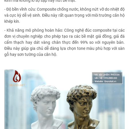
kính mà không lo sợ sập hay nứt bề mặt.
- Độ bền vĩnh cửu: Composite chống nước, không nứt vỡ do nhiệt độ
và cực kỳ dễ vệ sinh. Điều này rất quan trọng với môi trường căn hộ
khép kín.
- Khả năng mô phỏng hoàn hảo: Công nghệ đúc composite tại các
đơn vị chuyên nghiệp cho phép tạo ra các bề mặt giả đồng, giả đá
cẩm thạch hay dát vàng chân thực đến 99% so với nguyên bản.
Điều này giúp gia chủ dễ dàng lựa chọn tone màu phù hợp với sàn
gỗ hay sơn tường của căn hộ.