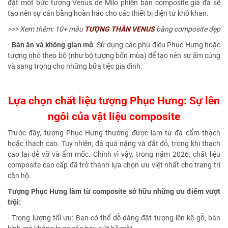
đặt một bức tượng Venus de Milo phiên bản composite giả đá sẽ
tạo nên sự cân bằng hoàn hảo cho các thiết bị điện tử khô khan.
>>> Xem thêm: 10+ mẫu
TƯỢNG THẦN VENUS
bằng composite đẹp
-
Bàn ăn và không gian mở
: Sử dụng các phù điêu Phục Hưng hoặc
tượng nhỏ theo bộ (như bộ tượng bốn mùa) để tạo nên sự ấm cúng
và sang trọng cho những bữa tiệc gia đình.
Lựa chọn chất liệu tượng Phục Hưng: Sự
lên
ngôi của vật liệu composite
Trước đây, tượng Phục Hưng thường được làm từ đá cẩm thạch
hoặc thạch cao. Tuy nhiên, đá quá nặng và đắt đỏ, trong khi thạch
cao lại dễ vỡ và ẩm mốc. Chính vì vậy, trong năm 2026, chất liệu
composite cao cấp đã trở thành lựa chọn ưu việt nhất cho trang trí
căn hộ.
Tượng Phục Hưng làm từ composite sở hữu những ưu điểm vượt
trội:
- Trọng lượng tối ưu: Bạn có thể dễ dàng đặt tượng lên kệ gỗ, bàn