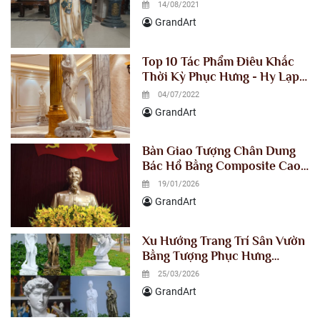
composite chuẩn đẹp - Giá
14/08/2021
gốc
GrandArt
Top 10 Tác Phẩm Điêu Khắc
Thời Kỳ Phục Hưng - Hy Lạp
Cổ Đại Nổi Tiếng Nhất Trên
04/07/2022
Thế Giới
GrandArt
Bàn Giao Tượng Chân Dung
Bác Hồ Bằng Composite Cao
1m5 Cho Tỉnh Ủy Lào Cai
19/01/2026
GrandArt
Xu Hướng Trang Trí Sân Vườn
Bằng Tượng Phục Hưng
Composite trong năm 2026
25/03/2026
GrandArt