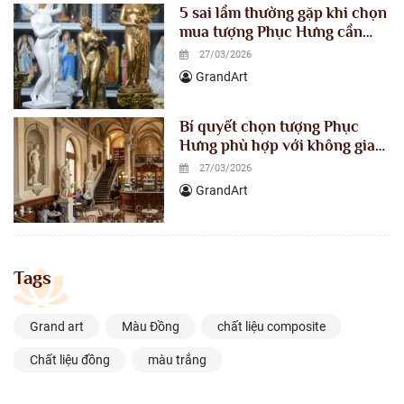
5 sai lầm thường gặp khi chọn
mua tượng Phục Hưng cần
tránh ngay để không “tiền mất
27/03/2026
tật mang
GrandArt
Bí quyết chọn tượng Phục
Hưng phù hợp với không gian
quán cafe
27/03/2026
GrandArt
Tags
Grand art
Màu Đồng
chất liệu composite
Chất liệu đồng
màu trắng