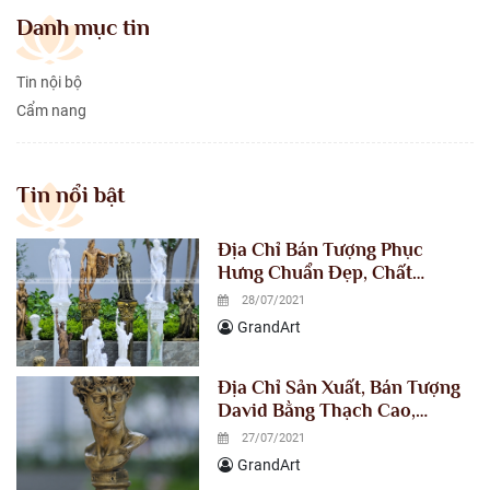
Danh mục tin
Tin nội bộ
Cẩm nang
Tin nổi bật
Địa Chỉ Bán Tượng Phục
Hưng Chuẩn Đẹp, Chất
Lượng, Giá Xuất Xưởng
28/07/2021
GrandArt
Địa Chỉ Sản Xuất, Bán Tượng
David Bằng Thạch Cao,
Composite Giá Xuất Xưởng
27/07/2021
GrandArt