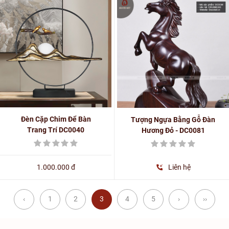
Đèn Cặp Chim Để Bàn
Tượng Ngựa Bằng Gỗ Đàn
Trang Trí DC0040
Hương Đỏ - DC0081
1.000.000 đ
Liên hệ
‹
1
2
3
4
5
›
››