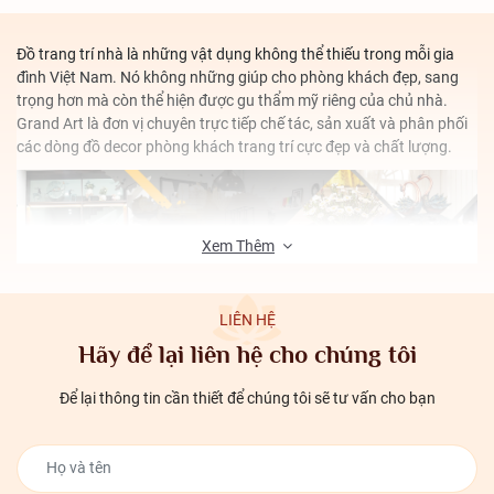
Đồ trang trí nhà là những vật dụng không thể thiếu trong mỗi gia
đình Việt Nam. Nó không những giúp cho phòng khách đẹp, sang
trọng hơn mà còn thể hiện được gu thẩm mỹ riêng của chủ nhà.
Grand Art là đơn vị chuyên trực tiếp chế tác, sản xuất và phân phối
các dòng đồ decor phòng khách trang trí cực đẹp và chất lượng.
Xem Thêm
LIÊN HỆ
Đồ decor phòng khách
Hãy để lại liên hệ cho chúng tôi
Những giá trị mà đồ decor phòng khách
Để lại thông tin cần thiết để chúng tôi sẽ tư vấn cho bạn
mang lại
Phòng khách được xem là bộ mặt của một ngôi nhà. Là nơi các
thành viên thân yêu trong gia đình sum họp. Phòng khách cũng là