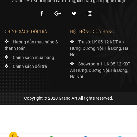
Grand - Art Khơi nguồn cảm hứng, kiến tạo giá trị nghệ thuật
CHÍNH SÁCH ĐỔI TRẢ
HỆ THỐNG CỬA HÀNG
Hướng dẫn mua hàng &
Trụ sở: LK 05-12 KĐT An
thanh toán
Hưng, Dương Nội, Hà Đông, Hà
Nội
Chính sách mua hàng
Showroom 1: LK 05-12 KĐT
Chính sách đổi trả
An Hưng, Dương Nội, Hà Đông,
Hà Nội
Copyright © 2020 Grand Art All rights reserved.
Đồ decor không chỉ đơn thuần là những sản phẩm trang trí mà còn mang giá
trị tinh thần cực cao
Nghệ thuật decor trang trí phòng khách
0