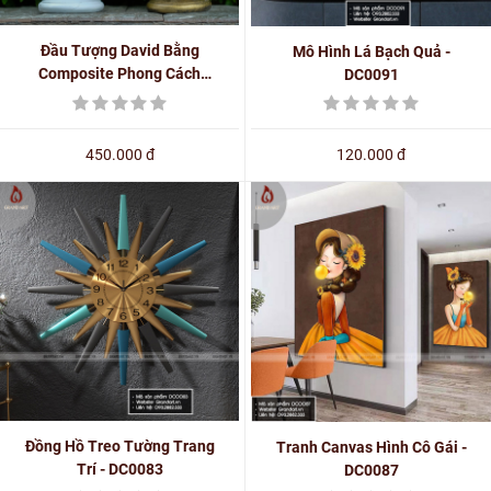
Đầu Tượng David Bằng
Mô Hình Lá Bạch Quả -
Composite Phong Cách
DC0091
Châu Âu - Hy Lạp - La Mã
cổ đại - PH0026
450.000 đ
120.000 đ
Đồng Hồ Treo Tường Trang
Tranh Canvas Hình Cô Gái -
Trí - DC0083
DC0087