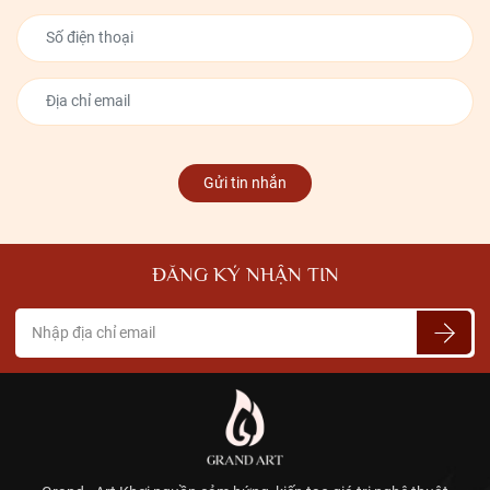
nơi chúng ta gặp gỡ, kết nối người thân, bạn bè. Do vậy, những món
đồ decor trang trí phòng khách đẹp sẽ mang lại rất nhiều giá trị về
cả mỹ nghệ quan lẫn các giá trị tinh thần, giúp đem lại một không
gian ấm cúng cũng như tăng thêm tinh thần, sự thư thái thoải mái
cùng nhiều cảm hứng trong công việc, học tập và cuộc sống.
Gửi tin nhắn
ĐĂNG KÝ NHẬN TIN