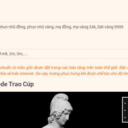
 phun nhũ đồng, phun nhũ vàng, mạ đồng, mạ vàng 24k, Dát vàng 9999
m8, 2m, 3m,....
huẩn từ mẫu gốc được đặt trong các bảo tàng trên toàn thế giới. Đặc bi
 chia sẻ trên internet. Do vậy, tượng phục hưng khi được chế tác cho độ 
de Trao Cúp