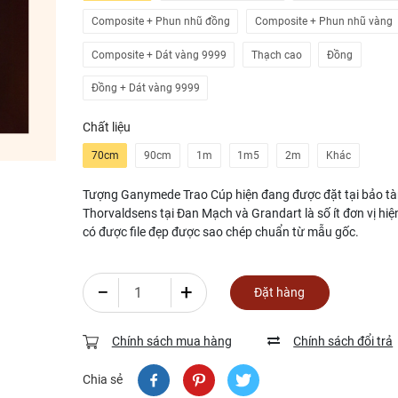
Composite + Phun nhũ đồng
Composite + Phun nhũ vàng
Composite + Dát vàng 9999
Thạch cao
Đồng
Đồng + Dát vàng 9999
Chất liệu
70cm
90cm
1m
1m5
2m
Khác
Tượng Ganymede Trao Cúp hiện đang được đặt tại bảo t
Thorvaldsens tại Đan Mạch và Grandart là số ít đơn vị hi
có được file đẹp được sao chép chuẩn từ mẫu gốc.
−
+
Đặt hàng
Chính sách mua hàng
Chính sách đổi trả
Chia sẻ