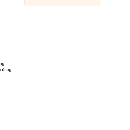
àng
ện đang