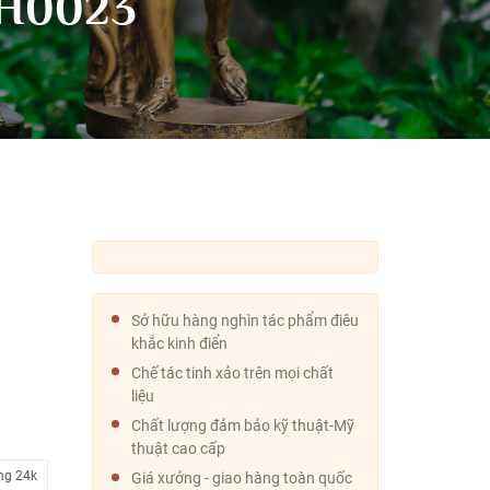
PH0023
Sở hữu hàng nghìn tác phẩm điêu
khắc kinh điển
Chế tác tinh xảo trên mọi chất
liệu
Chất lượng đảm bảo kỹ thuật-Mỹ
thuật cao cấp
ng 24k
Giá xưởng - giao hàng toàn quốc