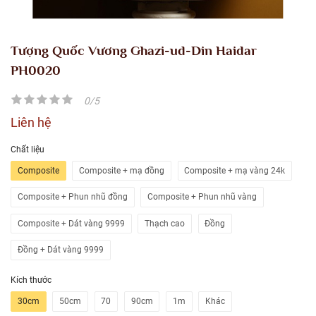
Tượng Quốc Vương Ghazi-ud-Din Haidar
PH0020
0/5
Liên hệ
Chất liệu
Composite
Composite + mạ đồng
Composite + mạ vàng 24k
Composite + Phun nhũ đồng
Composite + Phun nhũ vàng
Composite + Dát vàng 9999
Thạch cao
Đồng
Đồng + Dát vàng 9999
Kích thước
30cm
50cm
70
90cm
1m
Khác