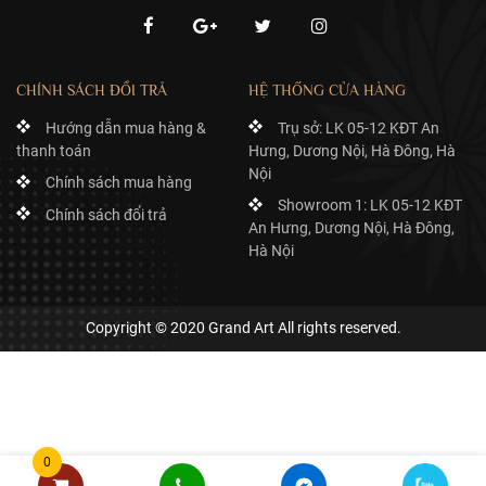
CHÍNH SÁCH ĐỔI TRẢ
HỆ THỐNG CỬA HÀNG
Hướng dẫn mua hàng &
Trụ sở: LK 05-12 KĐT An
thanh toán
Hưng, Dương Nội, Hà Đông, Hà
Nội
Chính sách mua hàng
Showroom 1: LK 05-12 KĐT
Chính sách đổi trả
An Hưng, Dương Nội, Hà Đông,
Hà Nội
Copyright © 2020 Grand Art All rights reserved.
0