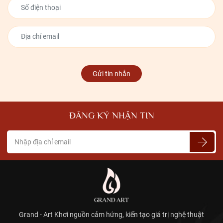
Gửi tin nhắn
ĐĂNG KÝ NHẬN TIN
Grand - Art Khơi nguồn cảm hứng, kiến tạo giá trị nghệ thuật