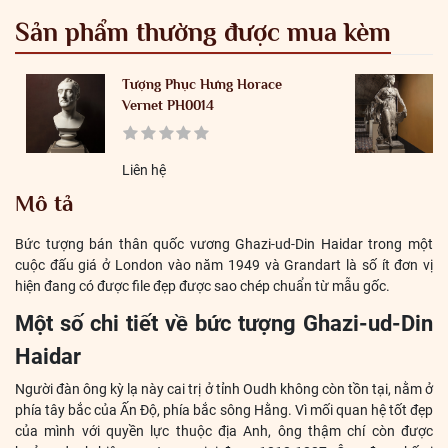
Sản phẩm thường được mua kèm
Tượng Phục Hưng Horace
Vernet PH0014
Liên hệ
Mô tả
Bức tượng bán thân quốc vương Ghazi-ud-Din Haidar trong một
cuộc đấu giá ở London vào năm 1949 và Grandart là số ít đơn vị
hiện đang có được file đẹp được sao chép chuẩn từ mẫu gốc.
Một số chi tiết về bức tượng Ghazi-ud-Din
Haidar
Người đàn ông kỳ lạ này cai trị ở tỉnh Oudh không còn tồn tại, nằm ở
phía tây bắc của Ấn Độ, phía bắc sông Hằng. Vì mối quan hệ tốt đẹp
của mình với quyền lực thuộc địa Anh, ông thậm chí còn được