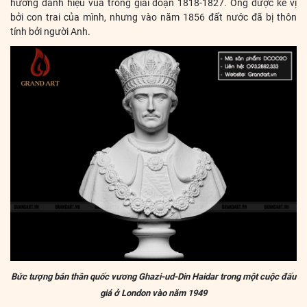
hưởng danh hiệu vua trong giai đoạn 1818-1827. Ông được kế vị
bởi con trai của mình, nhưng vào năm 1856 đất nước đã bị thôn
tính bởi người Anh.
Bức tượng bán thân quốc vương Ghazi-ud-Din Haidar trong một cuộc đấu
giá ở London vào năm 1949