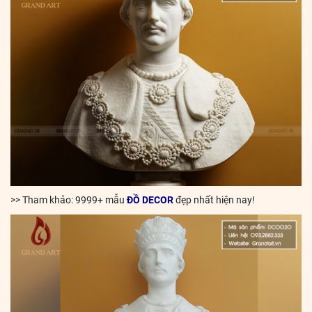
>> Tham khảo: 9999+ mẫu
ĐỒ DECOR
đẹp nhất hiện nay!