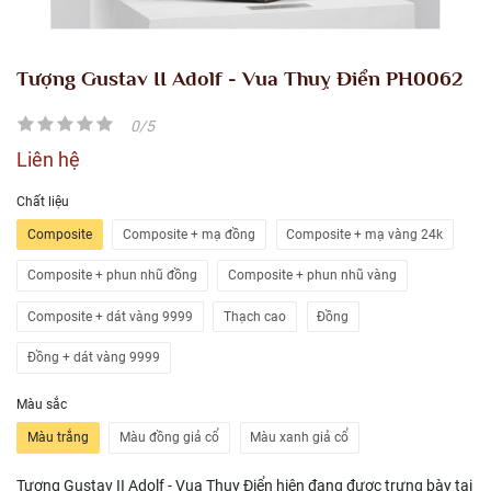
Tượng Gustav II Adolf - Vua Thuỵ Điển PH0062
0/5
Liên hệ
Chất liệu
Composite
Composite + mạ đồng
Composite + mạ vàng 24k
Composite + phun nhũ đồng
Composite + phun nhũ vàng
Composite + dát vàng 9999
Thạch cao
Đồng
Đồng + dát vàng 9999
Màu sắc
Màu trắng
Màu đồng giả cổ
Màu xanh giả cổ
Tượng Gustav II Adolf - Vua Thuỵ Điển hiện đang được trưng bày tại