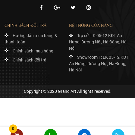
CHÍNH SÁCH ĐỔI TRẢ
HỆ THỐNG CỬA HÀNG
Hướng dẫn mua hàng &
Trụ sở: LK 05-12 KĐT An
thanh toán
Hưng, Dương Nội, Hà Đông, Hà
Nội
Chính sách mua hàng
Showroom 1: LK 05-12 KĐT
Chính sách đổi trả
An Hưng, Dương Nội, Hà Đông,
Hà Nội
Copyright © 2020 Grand Art All rights reserved.
0