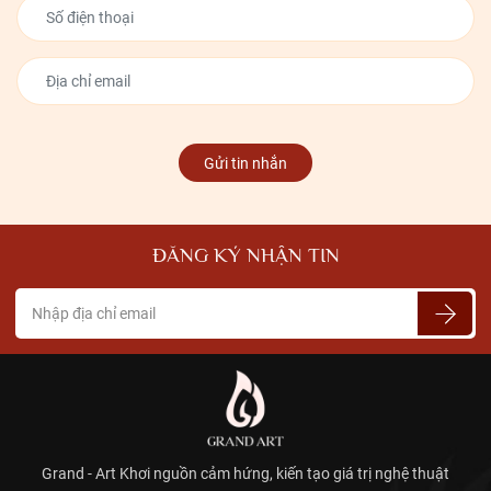
Gửi tin nhắn
ĐĂNG KÝ NHẬN TIN
Grand - Art Khơi nguồn cảm hứng, kiến tạo giá trị nghệ thuật