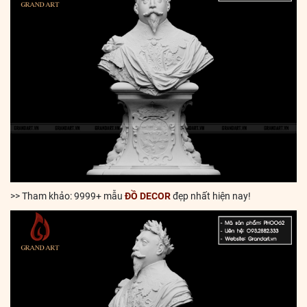
>> Tham khảo: 9999+ mẫu
ĐỒ DECOR
đẹp nhất hiện nay!