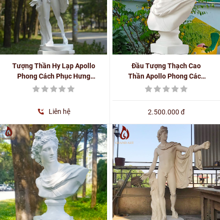
Tượng Thần Hy Lạp Apollo
Đầu Tượng Thạch Cao
Phong Cách Phục Hưng
Thần Apollo Phong Cách
Bằng Composite Màu
Hy Lạp - La Mã Cổ Đại -
Trắng Cao 70cm
PH0150
Liên hệ
2.500.000 đ