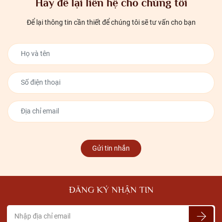
Hãy để lại liên hệ cho chúng tôi
Để lại thông tin cần thiết để chúng tôi sẽ tư vấn cho bạn
Grandart.vn - Đơn vị trực tiếp chế tác, sản xuất và phân phối các mẫu tượng
Apollo chuẩn đẹp, chất lượng nhất
Gửi tin nhắn
Đôi nét về vị thần Apollo
Apollo là vị thần ánh sáng trong thần thoại Hy Lạp cổ đại, 1 trong
12 vị thần trên đỉnh Olympus. Apollo được sinh ra trên một hòn đảo
ĐĂNG KÝ NHẬN TIN
nổi tên là Asteria, trên đó Zeus và nữ thần Leto đã gặp gỡ bí mật.
Hòn đảo nơi hai cặp song sinh thần thánh được sinh ra là Apollo và
Artemis.