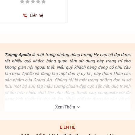
Liên hệ
Tượng Apollo
là một trong những dòng tượng Hy Lạp cổ đại được
rất nhiều quý khách hàng quan tâm sử dụng bày trang trí cho
không gian nội ngoại thất. Nếu quý khách hàng đang có nhu cầu
tìm mua Apollo và đang tìm một đơn vị uy tín, hãy tham khảo các
sản phẩm của Grand Art. Chúng tôi là một trong những đơn vị sở
hữu một bộ sưu tập mẫu tượng chuẩn đẹp cực sắc nét, đúc thành
phẩm trên nhiều chất liệu như đồng, thạch cao, composite với đa
dang kích thước từ nhỏ tới lớn. Nhận chế tác theo yêu cầu với giá
thành đi cùng chất lượng là tốt nhất thị trường.
Xem Thêm
LIÊN HỆ