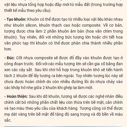
vật liệu nhựa tổng hợp hoặc đắp mới từ mẫu đất (trong trường hợp
thiết kế mẫu theo yêu cầu).
- Tạo khuôn:
Khuôn có thể được tạo từ nhiều loại vật liệu khác nhau
như khuôn silicon, khuôn thạch cao hoặc composite. Về cơ bản,
tượng được chia làm 2 phần khuôn âm bản (hoa văn chìm trong
khuôn). Tuy nhiên, đối với những bức tượng lớn hoặc chi tiết hoa
văn phức tạp thì khuôn có thể được phân chia thành nhiều phần
hơn.
- Đúc:
Cốt nhựa composite sẽ được đổ đầy vào khuôn được tạo ở
công đoạn trước. Đối với các mẫu tượng lớn sẽ cần gia cố bằng đan
xen các cây sắt. Sau khi chờ hỗ hợp trong khuôn khô sẽ tiến hành
tách 2 khuôn để lấy tượng ra bên ngoài. Tuy nhiên tượng lúc này sẽ
chưa được hoàn chỉnh do còn nhiều đường lồi do nhựa chảy vào
các khớp hở nhẹ giữa 2 khuôn khi ghép lại làm một.
- Hoàn thiện:
Sau khi dỡ khuôn, tượng sẽ được các nghệ nhân điều
chỉnh cắt bỏ những phần chất liệu còn thừa trên bề mặt, căn chỉnh
và tạo màu theo yêu cầu của khách hàng. Tượng cũng có thể được
mạ dát vàng trên bề mặt để tăng độ sang trọng và độ bền về màu
sắc.