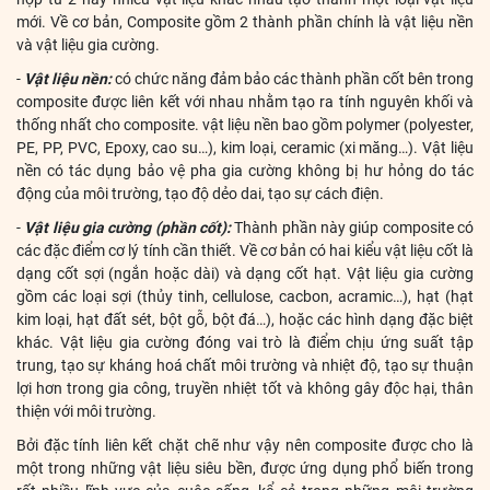
mới. Về cơ bản, Composite gồm 2 thành phần chính là vật liệu nền
và vật liệu gia cường.
-
Vật liệu nền:
có chức năng đảm bảo các thành phần cốt bên trong
composite được liên kết với nhau nhằm tạo ra tính nguyên khối và
thống nhất cho composite. vật liệu nền bao gồm polymer (polyester,
PE, PP, PVC, Epoxy, cao su…), kim loại, ceramic (xi măng…). Vật liệu
nền có tác dụng bảo vệ pha gia cường không bị hư hỏng do tác
động của môi trường, tạo độ dẻo dai, tạo sự cách điện.
-
Vật liệu gia cường (phần cốt):
Thành phần này giúp composite có
các đặc điểm cơ lý tính cần thiết. Về cơ bản có hai kiểu vật liệu cốt là
dạng cốt sợi (ngắn hoặc dài) và dạng cốt hạt. Vật liệu gia cường
gồm các loại sợi (thủy tinh, cellulose, cacbon, acramic…), hạt (hạt
kim loại, hạt đất sét, bột gỗ, bột đá…), hoặc các hình dạng đặc biệt
khác. Vật liệu gia cường đóng vai trò là điểm chịu ứng suất tập
trung, tạo sự kháng hoá chất môi trường và nhiệt độ, tạo sự thuận
lợi hơn trong gia công, truyền nhiệt tốt và không gây độc hại, thân
thiện với môi trường.
Bởi đặc tính liên kết chặt chẽ như vậy nên composite được cho là
một trong những vật liệu siêu bền, được ứng dụng phổ biến trong